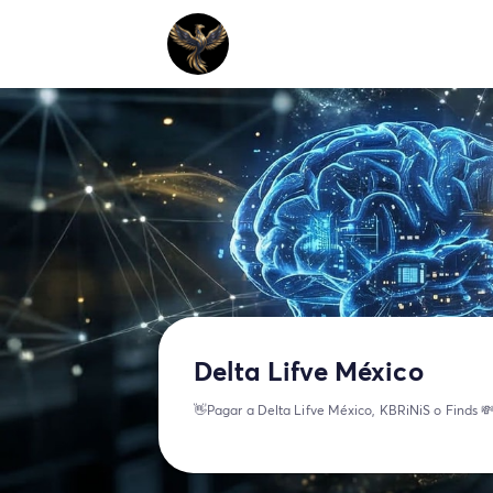
Delta Lifve México
👋Pagar a Delta Lifve México, KBRiNiS o Finds 💸