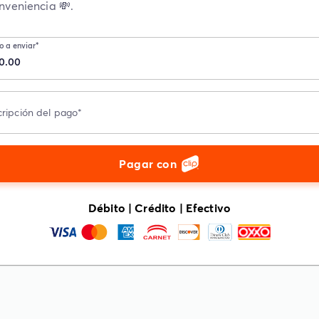
nveniencia 💸.
o a enviar
*
ripción del pago
*
Pagar con
Débito | Crédito | Efectivo