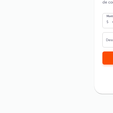
de co
Mont
$
Desc